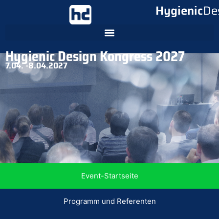
Hygienic
De
Hygienic Design Kongress 2027
7.04. -
8.04.2027
Event-Startseite
Programm und Referenten