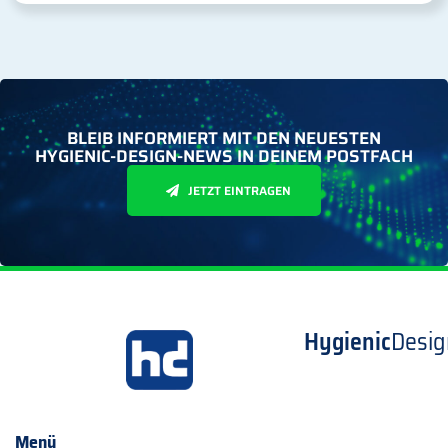
BLEIB INFORMIERT MIT DEN NEUESTEN
HYGIENIC-DESIGN-NEWS IN DEINEM POSTFACH
JETZT EINTRAGEN
Hygienic
Desig
Menü